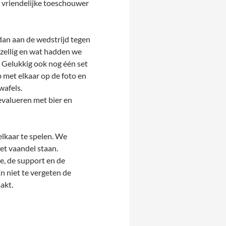
 vriendelijke toeschouwer
dan aan de wedstrijd tegen
ezellig en wat hadden we
. Gelukkig ook nog één set
 met elkaar op de foto en
wafels.
evalueren met bier en
elkaar te spelen. We
het vaandel staan.
e, de support en de
En niet te vergeten de
akt.