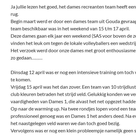
Ja jullie lezen het goed, het dames recreanten team heeft ee
rug.
Begin maart werd er door een dames team uit Gouda gevraagd
team beschikbaar was in het weekend van 15 t/m 17 april.
Deze dames gaan elk jaar een weekend (SAS voor boven de ze
vinden het leuk om tegen de lokale volleyballers een wedstrij
Het verzoek werd door onze dames met groot enthousiasme 
zo gedaan………
Dinsdag 12 april was er nog een intensieve training om toch 
te komen.
Vrijdag 15 april was het dan zover. Een team van 10 strijdlu
club kleuren betraden het strijd veld. Gelukkig konden we v
vaardigheden van Dames 1, die alvast het net opgezet hadde
Op naar de warming up. Na twee rondjes lopen vond een team
professioneel genoeg was en Dames 1 het anders deed. Na e
het naastgelegen veld waren we dan toch goed bezig.
Vervolgens was er nog een klein probleempje namelijk geen 