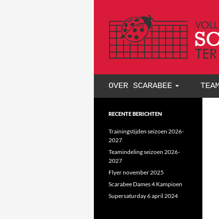
GA NAAR DE INHOUD
OVER SCARABEE
TEA
RECENTE BERICHTEN
Trainingstijden seizoen 2026-
2027
Teamindeling seizoen 2026-
2027
Flyer november 2025
Scarabee Dames 4 Kampioen
Supersaturday 6 april 2024