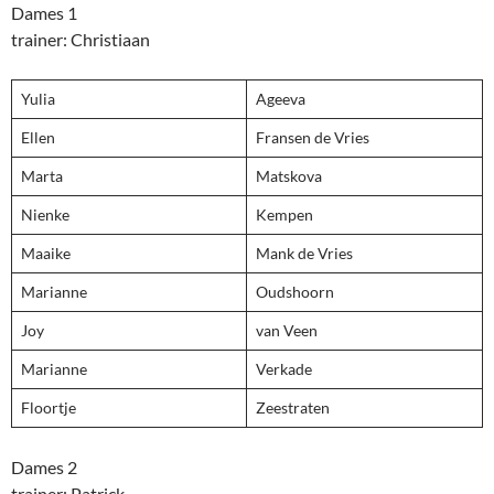
Dames 1
trainer: Christiaan
Yulia
Ageeva
Ellen
Fransen de Vries
Marta
Matskova
Nienke
Kempen
Maaike
Mank de Vries
Marianne
Oudshoorn
Joy
van Veen
Marianne
Verkade
Floortje
Zeestraten
Dames 2
trainer: Patrick