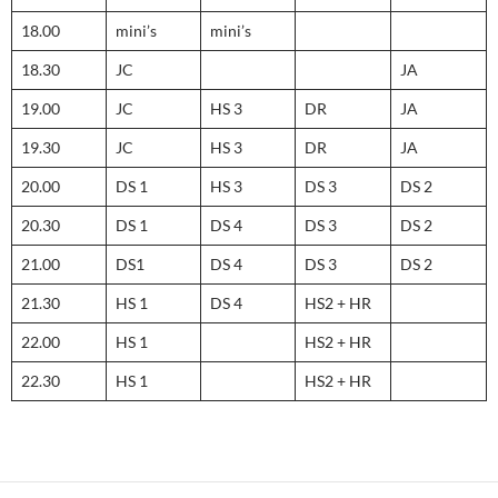
18.00
mini’s
mini’s
18.30
JC
JA
19.00
JC
HS 3
DR
JA
19.30
JC
HS 3
DR
JA
20.00
DS 1
HS 3
DS 3
DS 2
20.30
DS 1
DS 4
DS 3
DS 2
21.00
DS1
DS 4
DS 3
DS 2
21.30
HS 1
DS 4
HS2 + HR
22.00
HS 1
HS2 + HR
22.30
HS 1
HS2 + HR