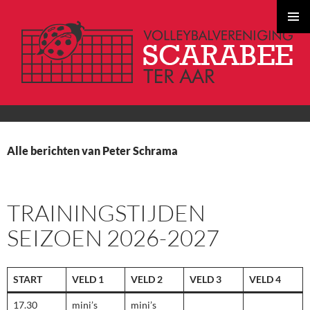
PRIMAI
MENU
GA
NAAR
Alle berichten van Peter Schrama
DE
INHOUD
TRAININGSTIJDEN
SEIZOEN 2026-2027
START
VELD 1
VELD 2
VELD 3
VELD 4
17.30
mini’s
mini’s