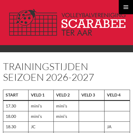
PRIMAI
MENU
GA
TRAININGSTIJDEN
NAAR
DE
SEIZOEN 2026-2027
INHOUD
START
VELD 1
VELD 2
VELD 3
VELD 4
17.30
mini’s
mini’s
18.00
mini’s
mini’s
18.30
JC
JA