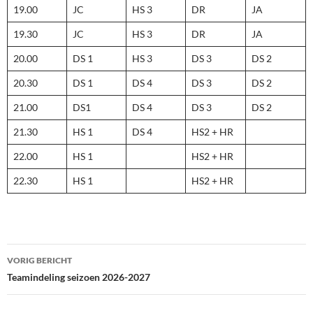
19.00
JC
HS 3
DR
JA
19.30
JC
HS 3
DR
JA
20.00
DS 1
HS 3
DS 3
DS 2
20.30
DS 1
DS 4
DS 3
DS 2
21.00
DS1
DS 4
DS 3
DS 2
21.30
HS 1
DS 4
HS2 + HR
22.00
HS 1
HS2 + HR
22.30
HS 1
HS2 + HR
Bericht
VORIG BERICHT
navigatie
Teamindeling seizoen 2026-2027