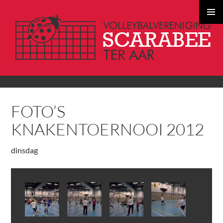
PRIMAI
MENU
GA
FOTO’S
NAAR
DE
KNAKENTOERNOOI 2012
INHOUD
dinsdag