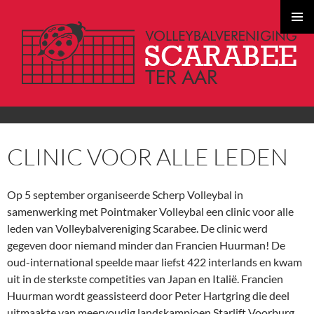
PRIMAI
MENU
GA
CLINIC VOOR ALLE LEDEN
NAAR
DE
INHOUD
Op 5 september organiseerde Scherp Volleybal in
samenwerking met Pointmaker Volleybal een clinic voor alle
leden van Volleybalvereniging Scarabee. De clinic werd
gegeven door niemand minder dan Francien Huurman! De
oud-international speelde maar liefst 422 interlands en kwam
uit in de sterkste competities van Japan en Italië. Francien
Huurman wordt geassisteerd door Peter Hartgring die deel
uitmaakte van meervoudig landskampioen Starlift Voorburg.