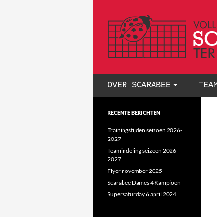
GA NAAR DE INHOUD
OVER SCARABEE
TEA
RECENTE BERICHTEN
Trainingstijden seizoen 2026-
2027
Teamindeling seizoen 2026-
2027
Flyer november 2025
Scarabee Dames 4 Kampioen
Supersaturday 6 april 2024