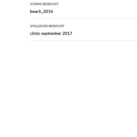
Bericht
VORIG BERICHT
navigatie
beach_2016
VOLGEND BERICHT
clinic september 2017